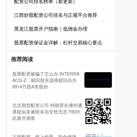
配资公司排名榜单（新更新）
江西炒股配资公司排名与正规平台推荐
黑龙江股票开户指南｜低佣金办理
股票配资保证金详解：杠杆交易核心要点
推荐阅读
股票配资被骗了怎么办 INTERRA
ACQ-Z：赎回股东选择赎回合共
8914万股A类股份
北京期货配资公司 特朗普在佛州遭
遇疑似未遂暗杀后安然无恙 FBI对
此展开调查
正规配资，线上炒股，安全便捷，