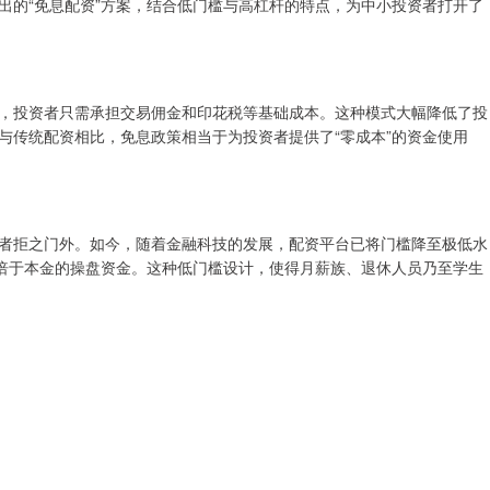
出的“免息配资”方案，结合低门槛与高杠杆的特点，为中小投资者打开了
，投资者只需承担交易佣金和印花税等基础成本。这种模式大幅降低了投
与传统配资相比，免息政策相当于为投资者提供了“零成本”的资金使用
者拒之门外。如今，随着金融科技的发展，配资平台已将门槛降至极低水
数倍于本金的操盘资金。这种低门槛设计，使得月薪族、退休人员乃至学生