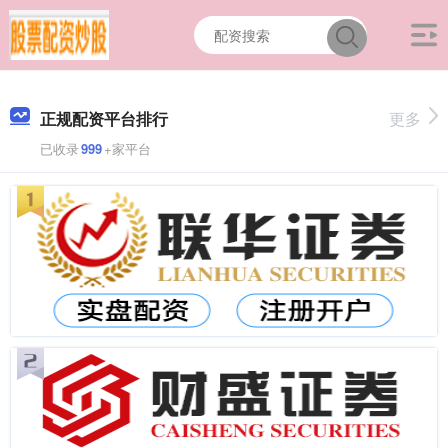
正规配资平台排行
更多
已收录
999
+家平台