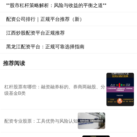
**股市杠杆策略解析：风险与收益的平衡之道**
配资公司排行｜正规平台推荐（新）
江西炒股配资平台正规推荐
黑龙江配资平台：正规可靠选择指南
推荐阅读
杠杆股票有哪些：融资融券标的、券商两融股、分
级基金B类
配资专业股票：工具优势与风险认知