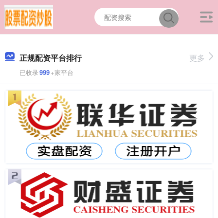
正规配资平台排行
更多
已收录
999
+家平台