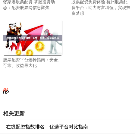
张家港股票配资 掌握投资动
股票配资免费体验 杭州股票配
态：配资股票网信息聚焦
资平台：助力财富增值，实现投
资梦想
股票配资平台选择指南：安全、
可靠、收益最大化
02
相关更新
在线配资指数排名，优选平台对比指南