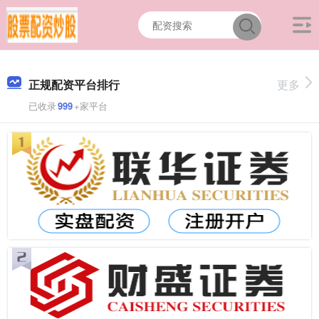
正规配资平台排行
更多
已收录
999
+家平台