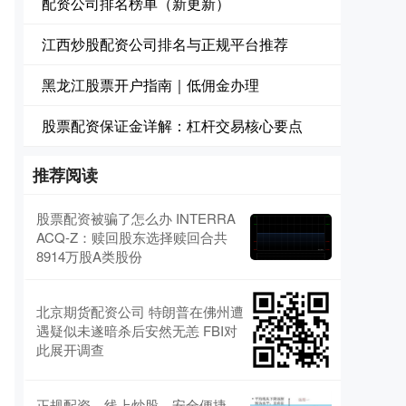
配资公司排名榜单（新更新）
江西炒股配资公司排名与正规平台推荐
黑龙江股票开户指南｜低佣金办理
股票配资保证金详解：杠杆交易核心要点
推荐阅读
股票配资被骗了怎么办 INTERRA
ACQ-Z：赎回股东选择赎回合共
8914万股A类股份
北京期货配资公司 特朗普在佛州遭
遇疑似未遂暗杀后安然无恙 FBI对
此展开调查
正规配资，线上炒股，安全便捷，